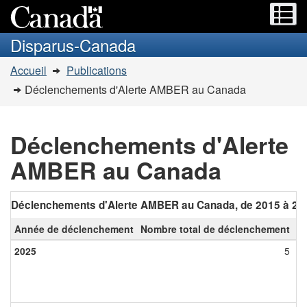
Menu
M
Passer
Passer
au
à
Disparus-Canada
contenu
la
Vous
principal
version
Accueil
Publications
êtes
HTML
Déclenchements d'Alerte AMBER au Canada
simplifiée
dans
:
Déclenchements d'Alerte
AMBER au Canada
Déclenchements d'Alerte AMBER au Canada, de 2015 à 20
Année de déclenchement
Nombre total de déclenchement
No
2025
5